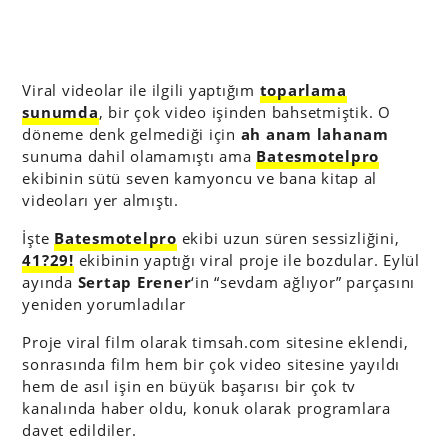
Viral videolar ile ilgili yaptığım
toparlama
sunumda
, bir çok video işinden bahsetmiştik. O
döneme denk gelmediği için
ah anam lahanam
sunuma dahil olamamıştı ama
Batesmotelpro
ekibinin sütü seven kamyoncu ve bana kitap al
videoları yer almıştı.
İşte
Batesmotelpro
ekibi uzun süren sessizliğini,
41?29!
ekibinin yaptığı viral proje ile bozdular. Eylül
ayında
Sertap Erener
‘in “sevdam ağlıyor” parçasını
yeniden yorumladılar
Proje viral film olarak timsah.com sitesine eklendi,
sonrasında film hem bir çok video sitesine yayıldı
hem de asıl işin en büyük başarısı bir çok tv
kanalında haber oldu, konuk olarak programlara
davet edildiler.