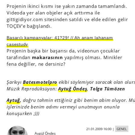
Projenin ikinci kısmı ise yakın zamanda tamamlandı.
Videoda yer alan objeler açık arttırma ile
gittigidiyor.com sitesinden satıldı ve elde edilen gelir
TOÇEV’e bağışlandı.
Basarılı kampanyalar: 41?29! // Ah anam lahanam
casestudy
Projenin başka bir başarısı da, videonun çocuklar
tarafından
makarasının
yapılmış olması. Minikler
fena değiller, ne dersiniz?
Ş
arkıyı
Batesmotelpro
ekibi söylemiyor soracak olan olur
Müzik Reprodüksüyon:
Aytuğ Öndeş
,
Tolga Tümöze
n
Aytuğ
,
doğru tahmin ettiğiniz gibi
benim abim oluyor. Mü
işlerinizde benim adımı vermeyi unutmayın onunla
konuşurken ;)))
21.01.2009 16:00
|
GENEL
Aygül Öndeş