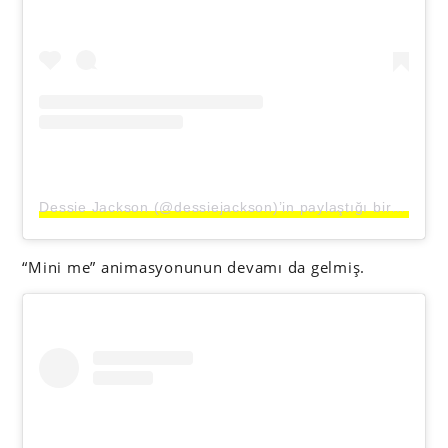
Dessie Jackson (@dessiejackson)’in paylaştığı bir gönderi
“Mini me” animasyonunun devamı da gelmiş.