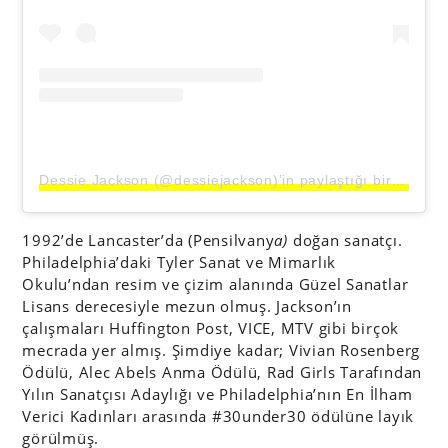
Dessie Jackson (@dessiejackson)’in paylaştığı bir gönderi
1992’de Lancaster’da (Pensilvany
a)
doğan sanatçı.
Philadelphia’daki Tyler Sanat ve Mimarlık
Okulu’ndan resim ve çizim alanında Güzel Sanatlar
Lisans derecesiyle mezun olmuş. Jackson’ın
çalışmaları Huffington Post, VICE, MTV gibi birçok
mecrada yer almış. Şimdiye kadar; Vivian Rosenberg
Ödülü, Alec Abels Anma Ödülü, Rad Girls Tarafından
Yılın Sanatçısı Adaylığı ve Philadelphia’nın En İlham
Verici Kadınları arasında #30under30 ödülüne layık
görülmüş.