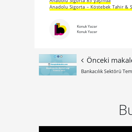
Anadolu Sigorta 85 yaşında
Anadolu Sigorta – Köstebek Tahir & 
Konuk Yazar
Konuk Yazar
Önceki makal
Bankacılık Sektörü Tem
Bu