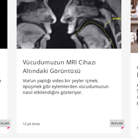
Vücudumuzun MRI Cihazı
Altındaki Görüntüsü
n
Vox’un yaptığı video bir şeyler içmek,
öpüşmek gibi eylemlerden vücudumuzun
nasıl etkilendiğini gösteriyor.
EKLAM
REKLAM
12 yıl önce