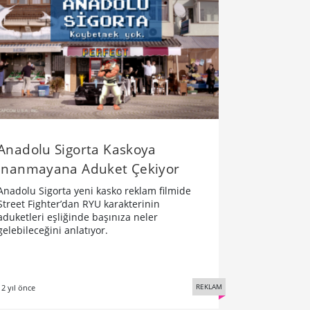
Anadolu Sigorta Kaskoya
İnanmayana Aduket Çekiyor
Anadolu Sigorta yeni kasko reklam filmide
Street Fighter’dan RYU karakterinin
aduketleri eşliğinde başınıza neler
gelebileceğini anlatıyor.
REKLAM
12 yıl önce