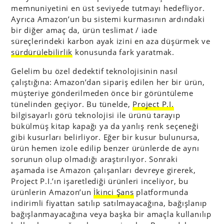
memnuniyetini en üst seviyede tutmayı hedefliyor.
Ayrıca Amazon’un bu sistemi kurmasının ardındaki
bir diğer amaç da, ürün teslimat / iade
süreçlerindeki karbon ayak izini en aza düşürmek ve
sürdürülebilirlik
konusunda fark yaratmak.
Gelelim bu özel dedektif teknolojisinin nasıl
çalıştığına: Amazon’dan sipariş edilen her bir ürün,
müşteriye gönderilmeden önce bir görüntüleme
tünelinden geçiyor. Bu tünelde,
Project P.I.
bilgisayarlı görü teknolojisi ile ürünü tarayıp
bükülmüş kitap kapağı ya da yanlış renk seçeneği
gibi kusurları belirliyor. Eğer bir kusur bulunursa,
ürün hemen izole edilip benzer ürünlerde de aynı
sorunun olup olmadığı araştırılıyor. Sonraki
aşamada ise Amazon çalışanları devreye girerek,
Project P.I.’ın işaretlediği ürünleri inceliyor, bu
ürünlerin Amazon’un
İkinci Şans
platformunda
indirimli fiyattan satılıp satılmayacağına, bağışlanıp
bağışlanmayacağına veya başka bir amaçla kullanılıp