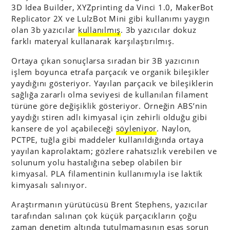
3D Idea Builder, XYZprinting da Vinci 1.0, MakerBot
Replicator 2X ve LulzBot Mini gibi kullanımı yaygın
olan 3b yazıcılar
kullanılmış
. 3b yazıcılar dokuz
farklı materyal kullanarak karşılaştırılmış.
Ortaya çıkan sonuçlarsa sıradan bir 3B yazıcının
işlem boyunca etrafa parçacık ve organik bileşikler
yaydığını gösteriyor. Yayılan parçacık ve bileşiklerin
sağlığa zararlı olma seviyesi de kullanılan filament
türüne göre değişiklik gösteriyor. Örneğin ABS’nin
yaydığı stiren adlı kimyasal için zehirli olduğu gibi
kansere de yol açabileceği
söyleniyor
. Naylon,
PCTPE, tuğla gibi maddeler kullanıldığında ortaya
yayılan kaprolaktam; gözlere rahatsızlık verebilen ve
solunum yolu hastalığına sebep olabilen bir
kimyasal. PLA filamentinin kullanımıyla ise laktik
kimyasalı salınıyor.
Araştırmanın yürütücüsü Brent Stephens, yazıcılar
tarafından salınan çok küçük parçacıkların çoğu
zaman denetim altında tutulmamasının esas sorun