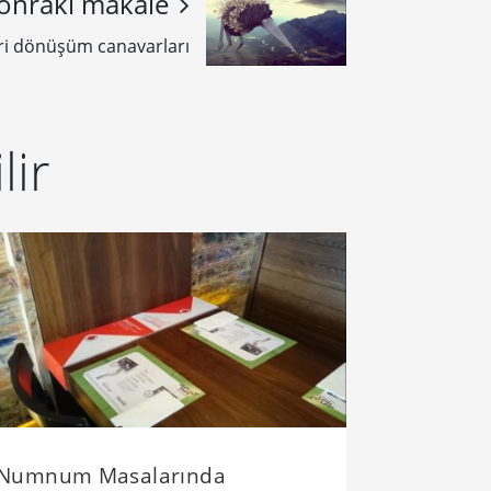
onraki makale
eri dönüşüm canavarları
lir
Numnum Masalarında