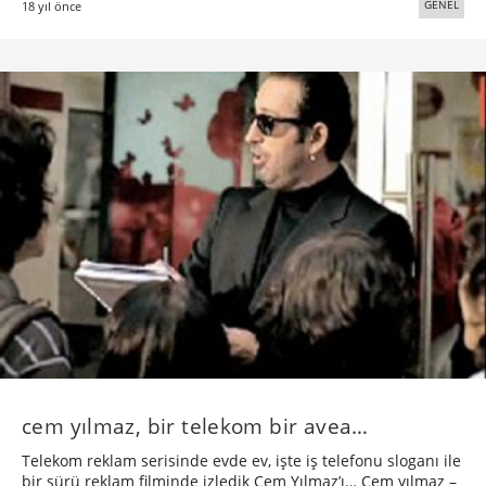
GENEL
18 yıl önce
cem yılmaz, bir telekom bir avea…
Telekom reklam serisinde evde ev, işte iş telefonu sloganı ile
bir sürü reklam filminde izledik Cem Yılmaz’ı… Cem yılmaz –