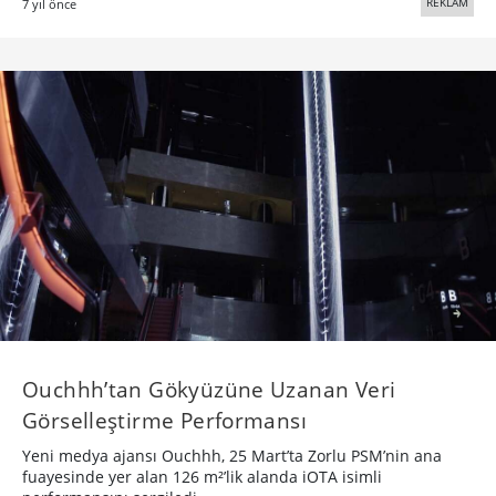
REKLAM
7 yıl önce
Ouchhh’tan Gökyüzüne Uzanan Veri
Görselleştirme Performansı
Yeni medya ajansı Ouchhh, 25 Mart’ta Zorlu PSM’nin ana
fuayesinde yer alan 126 m²’lik alanda iOTA isimli