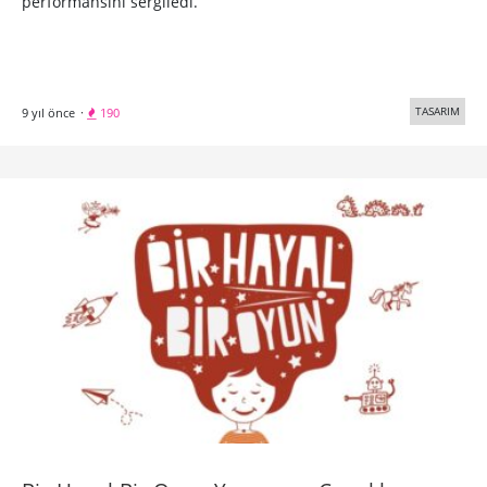
performansını sergiledi.
TASARIM
9 yıl önce
·
190