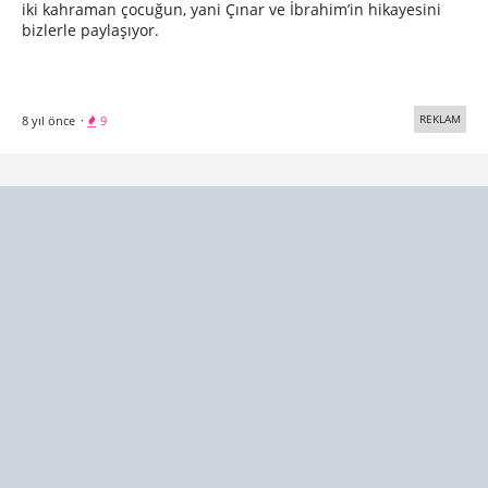
iki kahraman çocuğun, yani Çınar ve İbrahim’in hikayesini
bizlerle paylaşıyor.
REKLAM
8 yıl önce
·
9