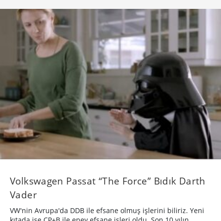
Volkswagen Passat “The Force” Bıdık Darth
Vader
VW'nin Avrupa'da DDB ile efsane olmuş işlerini biliriz. Yeni
kıtada ise CP+B ile epey efsane işleri oldu. Son 10 yılın