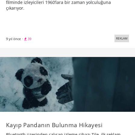
filminde izleyicileri 1960’lara bir zaman yolculuğuna
çıkarıyor.
REKLAM
9 yıl önce
·
39
Kayıp Pandanın Bulunma Hikayesi
Bluetooth üzerinden çalışan izleme cihazı Tile, ilk reklam