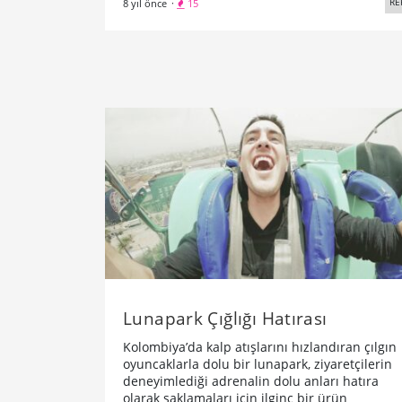
RE
8 yıl önce
·
15
Lunapark Çığlığı Hatırası
Kolombiya’da kalp atışlarını hızlandıran çılgın
oyuncaklarla dolu bir lunapark, ziyaretçilerin
deneyimlediği adrenalin dolu anları hatıra
olarak saklamaları için ilginç bir ürün