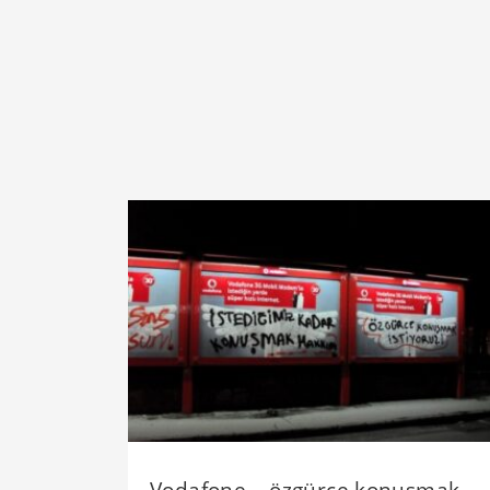
Vodafone – özgürce konuşmak