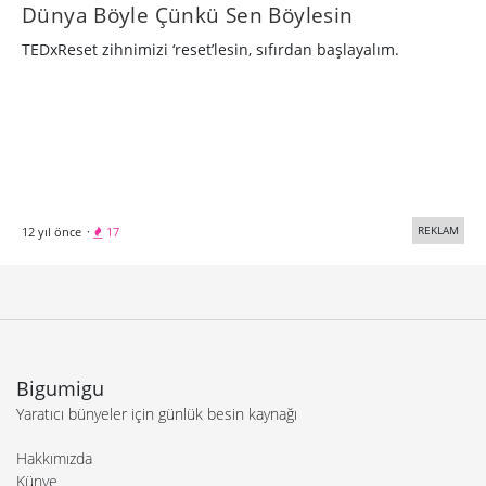
Dünya Böyle Çünkü Sen Böylesin
TEDxReset zihnimizi ‘reset’lesin, sıfırdan başlayalım.
REKLAM
12 yıl önce
·
17
Bigumigu
Yaratıcı bünyeler için günlük besin kaynağı
Hakkımızda
Künye