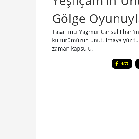
Yeşilçam’ın Un
Gölge Oyunuyl
Tasarımcı Yağmur Cansel İlhan'ın
kültürümüzün unutulmaya yüz tutm
zaman kapsülü.
167