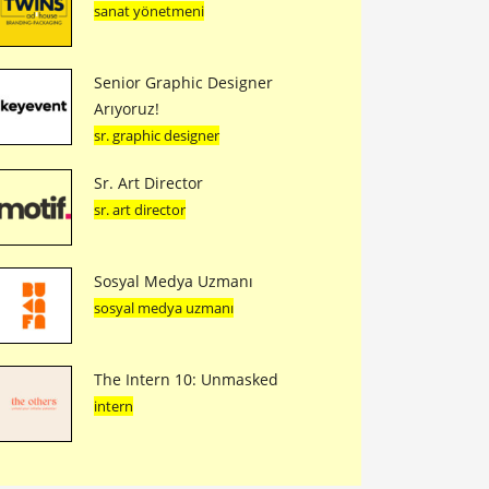
sanat yönetmeni
Senior Graphic Designer
Arıyoruz!
sr. graphic designer
Sr. Art Director
sr. art director
Sosyal Medya Uzmanı
sosyal medya uzmanı
The Intern 10: Unmasked
intern