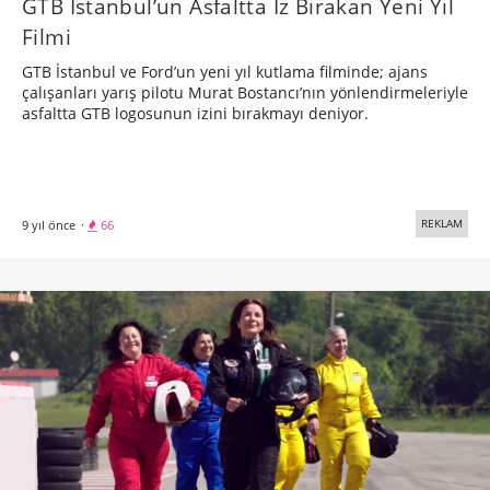
GTB İstanbul’un Asfaltta İz Bırakan Yeni Yıl
Filmi
GTB İstanbul ve Ford’un yeni yıl kutlama filminde; ajans
çalışanları yarış pilotu Murat Bostancı’nın yönlendirmeleriyle
asfaltta GTB logosunun izini bırakmayı deniyor.
REKLAM
9 yıl önce
·
66