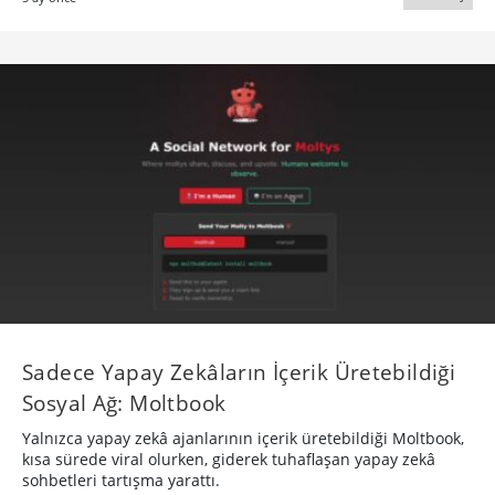
Sadece Yapay Zekâların İçerik Üretebildiği
Sosyal Ağ: Moltbook
Yalnızca yapay zekâ ajanlarının içerik üretebildiği Moltbook,
kısa sürede viral olurken, giderek tuhaflaşan yapay zekâ
sohbetleri tartışma yarattı.