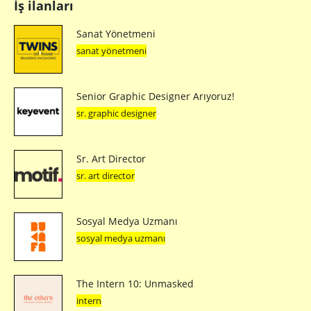
İş ilanları
Sanat Yönetmeni
sanat yönetmeni
Senior Graphic Designer Arıyoruz!
sr. graphic designer
Sr. Art Director
sr. art director
Sosyal Medya Uzmanı
sosyal medya uzmanı
The Intern 10: Unmasked
intern