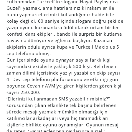
kullanmadan Turkcell’in sloganı ‘Hayat Paylaşınca
Güzel’i yazmak, ama hatırlarsınız ki rakamlar ile
bunu yapmak ellerimizi kullandığımız halde bile
kolay değildi. 60 saniye içinde sloganı doğru şekilde
yazıp oyunu kazananlara ödül olarak ortam birden
konfeti, dans ekipleri, bando ile sürpriz bir kutlama
havasına dönüyor ve eğlence başlıyor. Kazanan
ekiplerin ödülü ayrıca kupa ve Turkcell Maxiplus 5
cep telefonu olmuş.
Gün içerisinde oyunu oynayan sayısı farklı kişi
sayısındaki ekiplerle yaklaşık 500 kişi. Belirlenen
zaman dilimi içerisinde yazıyı yazabilen ekip sayısı
4. Dev cep telefonu platforumunu ve etkinliği gün
boyunca Cevahir AVM’ye giren kişilerden gören kişi
sayısı 250.000.
‘Ellerinizi kullanmadan SMS yazabilir misiniz?”
sorusundan çıkan etkinlikte tek başına belirlenen
sürede mesajı yazmak mümkün olmadığı için
katılımcılar arkadaşları veya hiç tanımadıkları
kişilerle birlikte oyunu oynamışlar. Oyunun mesajı
da zaten; ‘Hayat eğlenceyi paylaşınca güzel.”