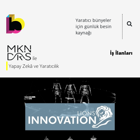
Yaratıcı bünyeler
için günlük besin
kaynağı
İş İlanları
Yapay Zekâ ve Yaratıcılık