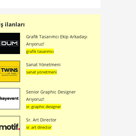
İş ilanları
Grafik Tasarımcı Ekip Arkadaşı
Arıyoruz!
grafik tasarımcı
Sanat Yönetmeni
sanat yönetmeni
Senior Graphic Designer
Arıyoruz!
sr. graphic designer
Sr. Art Director
sr. art director