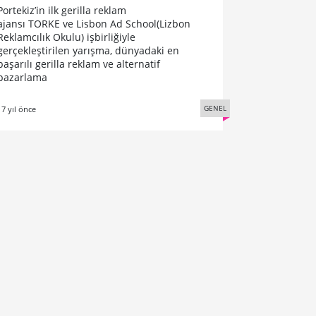
Portekiz’in ilk gerilla reklam
ajansı TORKE ve Lisbon Ad School(Lizbon
Reklamcılık Okulu) işbirliğiyle
gerçekleştirilen yarışma, dünyadaki en
başarılı gerilla reklam ve alternatif
pazarlama
GENEL
17 yıl önce