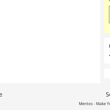
e
S
Mentos - Make Y