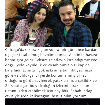
Chicago’daki kara kıştan sonra -bir gün önce kardan
uçuşlar iptal olmuş havalimanında- Austin’in havası
bahar gibi geldi. Taksimize atlayıp kiraladığımız eve
doğru yola koyulduk ve evsahibimiz bizi kapıda
karşıladı. Evimizin çok eski ama tam ihtiyacımıza
göre ve oldukça iyi yerde konumlanmış bir ev
olduğunu görüp sevinerek yataklarımıza çekildik ve
24 saati aşan bu yolculuğun izlerini biraz olsun
üstümüzden atabilmek için bayıldık. Sabah jetlag
etkisiyle 6’da kalkacağımı henüz bilmiyordum.