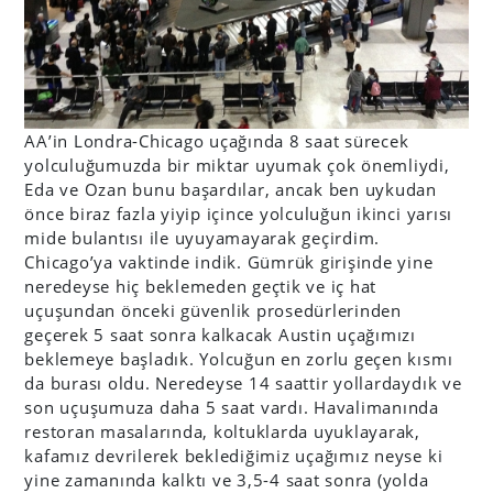
AA’in Londra-Chicago uçağında 8 saat sürecek
yolculuğumuzda bir miktar uyumak çok önemliydi,
Eda ve Ozan bunu başardılar, ancak ben uykudan
önce biraz fazla yiyip içince yolculuğun ikinci yarısı
mide bulantısı ile uyuyamayarak geçirdim.
Chicago’ya vaktinde indik. Gümrük girişinde yine
neredeyse hiç beklemeden geçtik ve iç hat
uçuşundan önceki güvenlik prosedürlerinden
geçerek 5 saat sonra kalkacak Austin uçağımızı
beklemeye başladık. Yolcuğun en zorlu geçen kısmı
da burası oldu. Neredeyse 14 saattir yollardaydık ve
son uçuşumuza daha 5 saat vardı. Havalimanında
restoran masalarında, koltuklarda uyuklayarak,
kafamız devrilerek beklediğimiz uçağımız neyse ki
yine zamanında kalktı ve 3,5-4 saat sonra (yolda