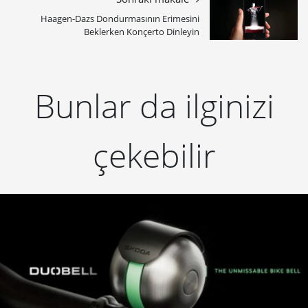
Haagen-Dazs Dondurmasının Erimesini
Beklerken Konçerto Dinleyin
Bunlar da ilginizi
çekebilir