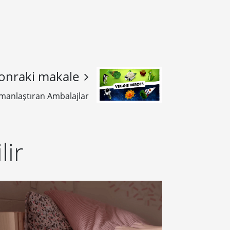
onraki makale
manlaştıran Ambalajlar
lir