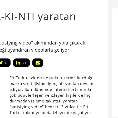
-KI-NTI yaratan
tisfying video" akımından yola çıkarak
ği uyandıran videolarla geliyor.
6
21
Eti Tutku, takıntı ve tutku üzerine kurduğu
marka stratejisine ilginç bir yoldan devam
ediyor. Son dönemde internet ortamında
çok popülerleşen ve izleyen kişilerde hiç
durmadan izleme takıntısı yaratan
“satisfying video” benzeri 3 video ile Eti
Tutku; takıntıyı adeta izleyende yaşatıyor.