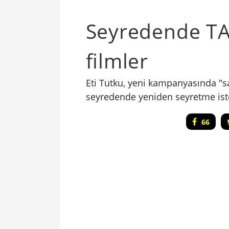
Seyredende TA
filmler
Eti Tutku, yeni kampanyasında "sa
seyredende yeniden seyretme iste
66