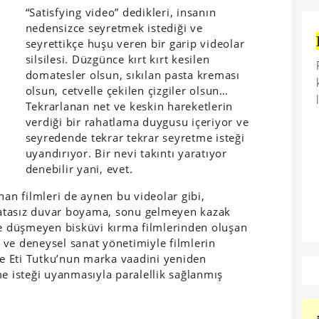
“Satisfying video” dedikleri, insanın
nedensizce seyretmek istediği ve
seyrettikçe huşu veren bir garip videolar
silsilesi. Düzgünce kırt kırt kesilen
domatesler olsun, sıkılan pasta kreması
olsun, cetvelle çekilen çizgiler olsun…
Tekrarlanan net ve keskin hareketlerin
verdiği bir rahatlama duygusu içeriyor ve
seyredende tekrar tekrar seyretme isteği
uyandırıyor. Bir nevi takıntı yaratıyor
denebilir yani, evet.
nan filmleri de aynen bu videolar gibi,
 Hatasız duvar boyama, sonu gelmeyen kazak
re düşmeyen bisküvi kırma filmlerinden oluşan
ve deneysel sanat yönetimiyle filmlerin
ece Eti Tutku’nun marka vaadini yeniden
me isteği uyanmasıyla paralellik sağlanmış