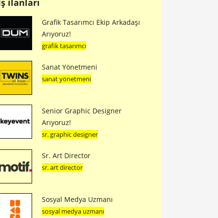
İş ilanları
Grafik Tasarımcı Ekip Arkadaşı
Arıyoruz!
grafik tasarımcı
Sanat Yönetmeni
sanat yönetmeni
Senior Graphic Designer
Arıyoruz!
sr. graphic designer
Sr. Art Director
sr. art director
Sosyal Medya Uzmanı
sosyal medya uzmanı