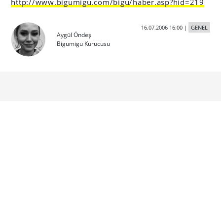
http://www.bigumigu.com/bigu/haber.asp?hid=219
16.07.2006 16:00
|
GENEL
Aygül Öndeş
Bigumigu Kurucusu