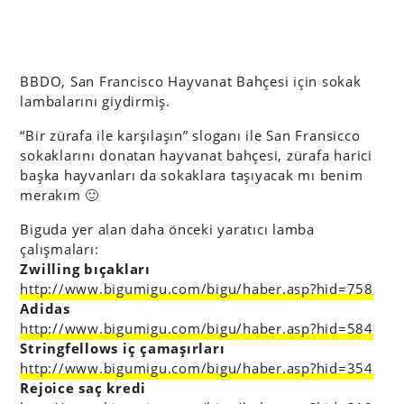
BBDO, San Francisco Hayvanat Bahçesi için sokak
lambalarını giydirmiş.
“Bir zürafa ile karşılaşın” sloganı ile San Fransicco
sokaklarını donatan hayvanat bahçesi, zürafa harici
başka hayvanları da sokaklara taşıyacak mı benim
merakım 🙂
Biguda yer alan daha önceki yaratıcı lamba
çalışmaları:
Zwilling bıçakları
http://www.bigumigu.com/bigu/haber.asp?hid=758
Adidas
http://www.bigumigu.com/bigu/haber.asp?hid=584
Stringfellows iç çamaşırları
http://www.bigumigu.com/bigu/haber.asp?hid=354
Rejoice saç kredi