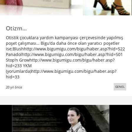
Otizm…
Otistik çocuklara yardım kampanyası çerçevesinde yapılmış
poşet çalışması… Bigu’da daha önce olan yaratıcı poşetler
ise;Blushhttp://www.bigumigu.com/bigu/haber.asp?hid=522
Panadolhttp://www.bigumigu.com/bigu/haber.asp?hid=501
Stop’n Growhttp://www.bigumigu.com/bigu/haber.asp?
hid=233 YKM
(yorumlarda)http://www.bigumigu.com/bigu/haber.asp?
hid=33
GENEL
20 yıl önce