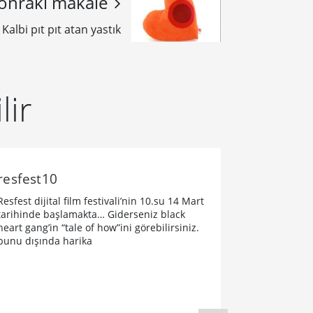
onraki makale
Kalbi pıt pıt atan yastık
lir
resfest10
Resfest dijital film festivali’nin 10.su 14 Mart
tarihinde başlamakta… Giderseniz black
heart gang’in “tale of how”ini görebilirsiniz.
bunu dışında harika