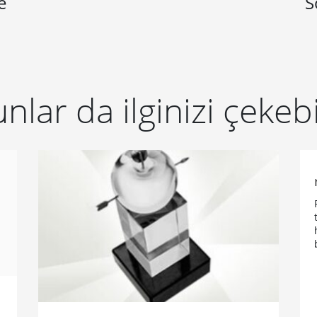
e
S
nlar da ilginizi çekebi