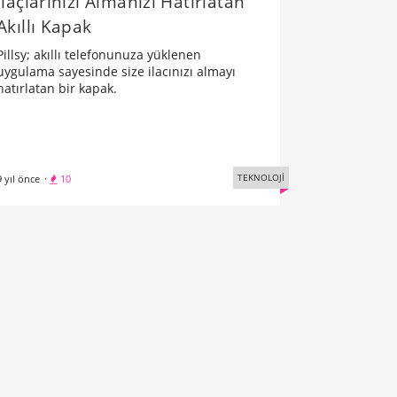
İlaçlarınızı Almanızı Hatırlatan
Akıllı Kapak
Pillsy; akıllı telefonunuza yüklenen
uygulama sayesinde size ilacınızı almayı
hatırlatan bir kapak.
TEKNOLOJİ
9 yıl önce
·
10