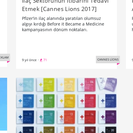
İlaç Sektörünün İtibarını Tedavi
Etmek [Cannes Lions 2017]
Pfizer’in ilaç alanında yaratılan olumsuz
algıyı kırdığı Before it Became a Medicine
kampanyasının dönüm noktaları.
EKLAM
CANNES LİONS
9 yıl önce
·
71