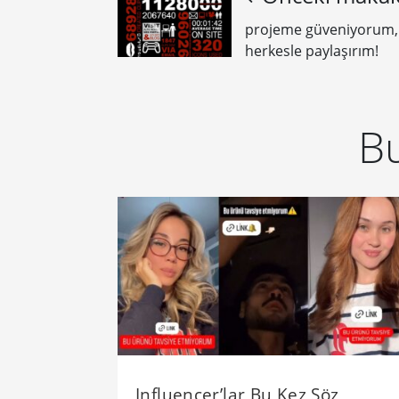
projeme güveniyorum,
herkesle paylaşırım!
Bu
Influencer’lar Bu Kez Söz