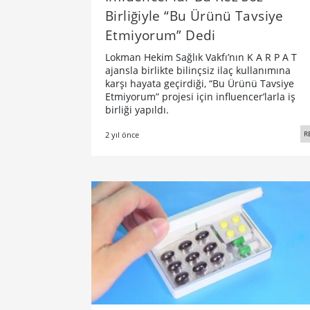
Birliğiyle “Bu Ürünü Tavsiye
Etmiyorum” Dedi
Lokman Hekim Sağlık Vakfı’nın K A R P A T
ajansla birlikte bilinçsiz ilaç kullanımına
karşı hayata geçirdiği, “Bu Ürünü Tavsiye
Etmiyorum” projesi için influencer’larla iş
birliği yapıldı.
R
2 yıl önce