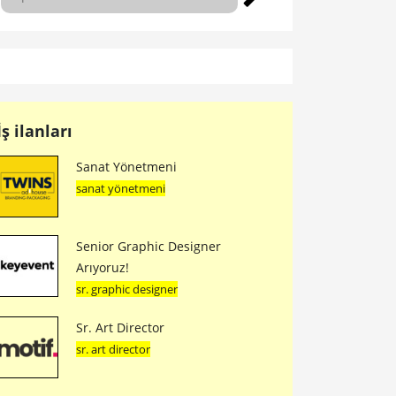
İş ilanları
Sanat Yönetmeni
sanat yönetmeni
Senior Graphic Designer
Arıyoruz!
sr. graphic designer
Sr. Art Director
sr. art director