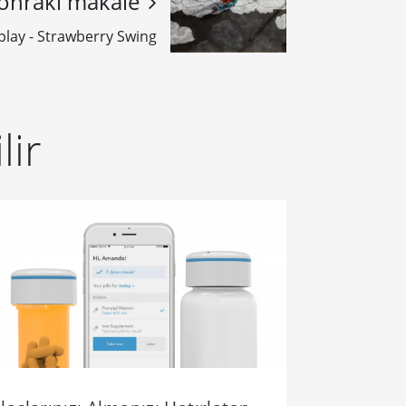
onraki makale
play - Strawberry Swing
lir