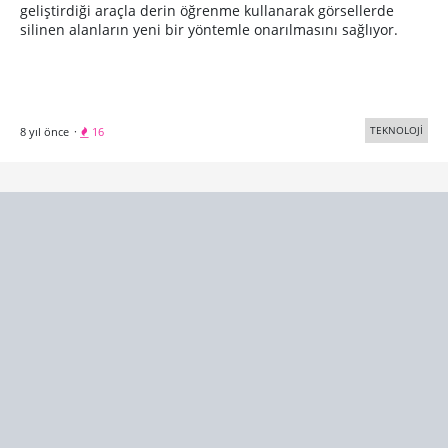
geliştirdiği araçla derin öğrenme kullanarak görsellerde
silinen alanların yeni bir yöntemle onarılmasını sağlıyor.
TEKNOLOJİ
8 yıl önce
·
16