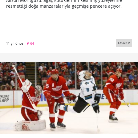
Alison Moritgusu, ağaç kütüklerinin kesilmiş yüzeylerine
resmettiği doğa manzaralarıyla geçmişe pencere açıyor.
TASARIM
11 yıl önce
·
64