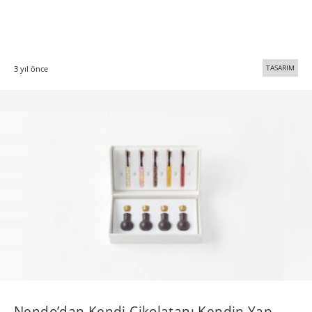
TASARIM
3 yıl önce
​Nendo’dan Kendi Çikolatanı Kendin Yap