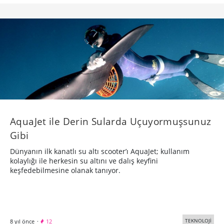
AquaJet ile Derin Sularda Uçuyormuşsunuz
Gibi
Dünyanın ilk kanatlı su altı scooter’ı AquaJet; kullanım
kolaylığı ile herkesin su altını ve dalış keyfini
keşfedebilmesine olanak tanıyor.
TEKNOLOJİ
8 yıl önce
·
12