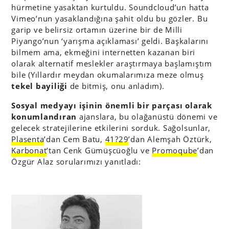
hürmetine yasaktan kurtuldu. Soundcloud’un hatta
Vimeo’nun yasaklandığına şahit oldu bu gözler. Bu
garip ve belirsiz ortamın üzerine bir de Milli
Piyango’nun ‘yarışma açıklaması’ geldi. Başkalarını
bilmem ama, ekmeğini internetten kazanan biri
olarak alternatif meslekler araştırmaya başlamıştım
bile (Yıllardır meydan okumalarımıza meze olmuş
tekel bayiliği
de bitmiş, onu anladım).
Sosyal medyayı
işinin önemli bir parçası olarak
konumlandıran
ajanslara, bu olağanüstü dönemi ve
gelecek stratejilerine etkilerini sorduk. Sağolsunlar,
Plasenta
’dan Cem Batu,
41?29
’dan Alemşah Öztürk,
Karbonat
’tan Cenk Gümüşcüoğlu ve
Promoqube
’dan
Özgür Alaz sorularımızı yanıtladı: