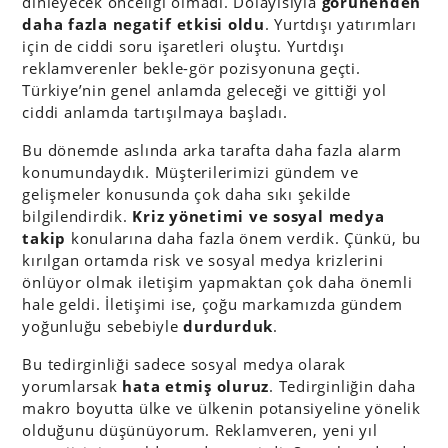
dinleyecek önceliği olmadı. Dolayısıyla
görünenden
daha fazla negatif etkisi oldu
. Yurtdışı yatırımları
için de ciddi soru işaretleri oluştu. Yurtdışı
reklamverenler bekle-gör pozisyonuna geçti.
Türkiye’nin genel anlamda geleceği ve gittiği yol
ciddi anlamda tartışılmaya başladı.
Bu dönemde aslında arka tarafta daha fazla alarm
konumundaydık. Müşterilerimizi gündem ve
gelişmeler konusunda çok daha sıkı şekilde
bilgilendirdik.
Kriz yönetimi ve sosyal medya
takip
konularına daha fazla önem verdik. Çünkü, bu
kırılgan ortamda risk ve sosyal medya krizlerini
önlüyor olmak iletişim yapmaktan çok daha önemli
hale geldi. İletişimi ise, çoğu markamızda gündem
yoğunluğu sebebiyle
durdurduk
.
Bu tedirginliği sadece sosyal medya olarak
yorumlarsak
hata etmiş oluruz
. Tedirginliğin daha
makro boyutta ülke ve ülkenin potansiyeline yönelik
olduğunu düşünüyorum. Reklamveren, yeni yıl