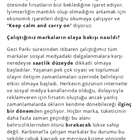
ötesinde fırsatların bizi beklediğine işaret ediyor.
İyimserliğin mantıklı olup olmadığını anlamak için
ekonomik işaretleri doğru okumaya çalışıyor ve
“
Keep calm and carry on
” diyoruz.
Çalıştığınız markaların olaya bakışı nasıldı?
Gezi Parkı sürecinden itibaren çalıştığımız tüm
markalar sosyal medyadaki dalgalanmalara karşı
neredeyse
saatlik düzeyde
dikkatli olmaya
başladılar. Yaşanan pek çok siyasi ve toplumsal
olayın iletişim zamanlamaları üzerinde belirleyici
etkisi olmaya başladı. Herkesin gözünün internette
ve sosyal medya kanallarında olduğu, dolayısıyla
reklamveren için fırsatın oluştuğu ancak yanlış
zamanlamalarda okların kendine dönebileceği
ilginç
bir dönem
den geçiliyor. Hiçbir marka, tüketicinin
daha fazla zaman geçirdiği bu alanı
belirsizliklerinden ötürü
bırakacak
lükse sahip
değil. Karbonat’la çalışan markalar bu durumu bu
şekilde çabuk kavradı ve mecraya küsme yönünde