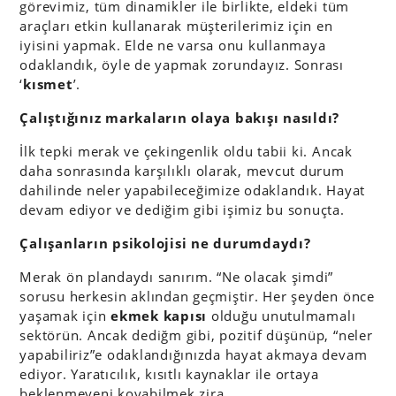
görevimiz, tüm dinamikler ile birlikte, eldeki tüm
araçları etkin kullanarak müşterilerimiz için en
iyisini yapmak. Elde ne varsa onu kullanmaya
odaklandık, öyle de yapmak zorundayız. Sonrası
‘
kısmet
’.
Çalıştığınız markaların olaya bakışı nasıldı?
İlk tepki merak ve çekingenlik oldu tabii ki. Ancak
daha sonrasında karşılıklı olarak, mevcut durum
dahilinde neler yapabileceğimize odaklandık. Hayat
devam ediyor ve dediğim gibi işimiz bu sonuçta.
Çalışanların psikolojisi ne durumdaydı?
Merak ön plandaydı sanırım. “Ne olacak şimdi”
sorusu herkesin aklından geçmiştir. Her şeyden önce
yaşamak için
ekmek kapısı
olduğu unutulmamalı
sektörün. Ancak dediğm gibi, pozitif düşünüp, “neler
yapabiliriz”e odaklandığınızda hayat akmaya devam
ediyor. Yaratıcılık, kısıtlı kaynaklar ile ortaya
beklenmeyeni koyabilmek zira.