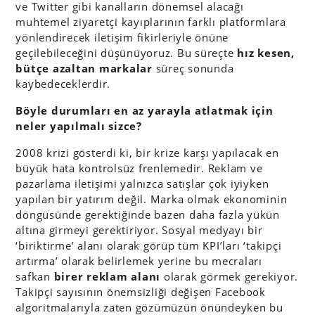
ve Twitter gibi kanalların dönemsel alacağı
muhtemel ziyaretçi kayıplarının farklı platformlara
yönlendirecek iletişim fikirleriyle önüne
geçilebileceğini düşünüyoruz. Bu süreçte
hız kesen,
bütçe azaltan markalar
süreç sonunda
kaybedeceklerdir.
Böyle durumları en az yarayla atlatmak için
neler yapılmalı sizce?
2008 krizi gösterdi ki, bir krize karşı yapılacak en
büyük hata kontrolsüz frenlemedir. Reklam ve
pazarlama iletişimi yalnızca satışlar çok iyiyken
yapılan bir yatırım değil. Marka olmak ekonominin
döngüsünde gerektiğinde bazen daha fazla yükün
altına girmeyi gerektiriyor. Sosyal medyayı bir
‘biriktirme’ alanı olarak görüp tüm KPI’ları ‘takipçi
artırma’ olarak belirlemek yerine bu mecraları
safkan
birer
reklam alanı
olarak görmek gerekiyor.
Takipçi sayısının önemsizliği değişen Facebook
algoritmalarıyla zaten gözümüzün önündeyken bu