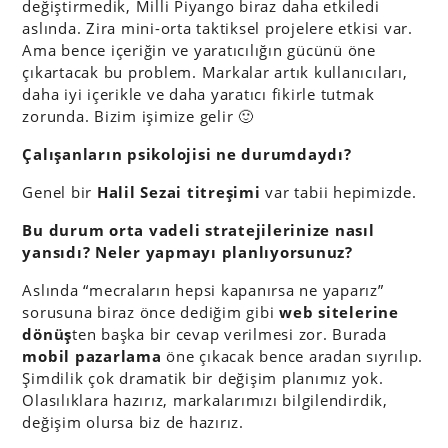
değiştirmedik, Milli Piyango biraz daha etkiledi
aslında. Zira mini-orta taktiksel projelere etkisi var.
Ama bence içeriğin ve yaratıcılığın gücünü öne
çıkartacak bu problem. Markalar artık kullanıcıları,
daha iyi içerikle ve daha yaratıcı fikirle tutmak
zorunda. Bizim işimize gelir 🙂
Çalışanların psikolojisi ne durumdaydı?
Genel bir
Halil Sezai titreşimi
var tabii hepimizde.
Bu durum orta vadeli stratejilerinize nasıl
yansıdı? Neler yapmayı planlıyorsunuz?
Aslında “mecraların hepsi kapanırsa ne yaparız”
sorusuna biraz önce dediğim gibi
web sitelerine
dönüş
ten başka bir cevap verilmesi zor. Burada
mobil pazarlama
öne çıkacak bence aradan sıyrılıp.
Şimdilik çok dramatik bir değişim planımız yok.
Olasılıklara hazırız, markalarımızı bilgilendirdik,
değişim olursa biz de hazırız.