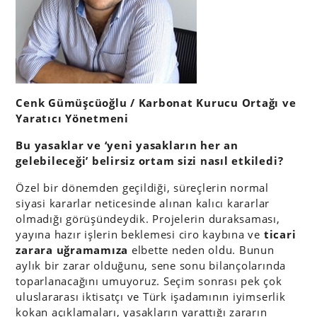
Cenk Gümüşcüoğlu / Karbonat Kurucu Ortağı ve
Yaratıcı Yönetmeni
Bu yasaklar ve ‘yeni yasakların her an
gelebileceği’ belirsiz ortam sizi nasıl etkiledi?
Özel bir dönemden geçildiği, süreçlerin normal
siyasi kararlar neticesinde alınan kalıcı kararlar
olmadığı görüşündeydik. Projelerin duraksaması,
yayına hazır işlerin beklemesi ciro kaybına ve
ticari
zarara uğramamıza
elbette neden oldu. Bunun
aylık bir zarar olduğunu, sene sonu bilançolarında
toparlanacağını umuyoruz. Seçim sonrası pek çok
uluslararası iktisatçı ve Türk işadamının iyimserlik
kokan açıklamaları, yasakların yarattığı zararın