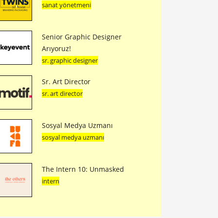
sanat yönetmeni
Senior Graphic Designer
Arıyoruz!
sr. graphic designer
Sr. Art Director
sr. art director
Sosyal Medya Uzmanı
sosyal medya uzmanı
The Intern 10: Unmasked
intern