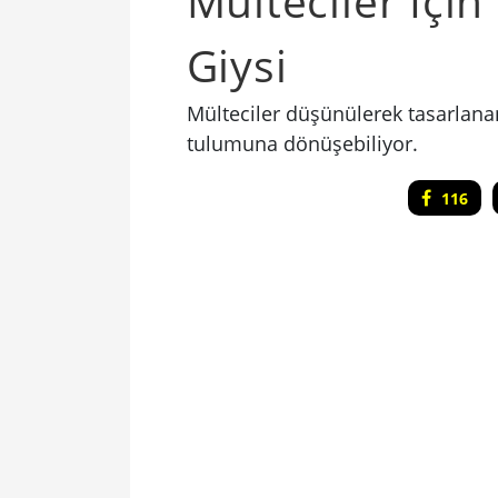
Mülteciler İçi
Giysi
Mülteciler düşünülerek tasarlanan
tulumuna dönüşebiliyor.
116