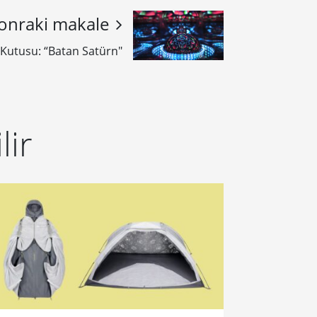
onraki makale
 Kutusu: “Batan Satürn"
lir