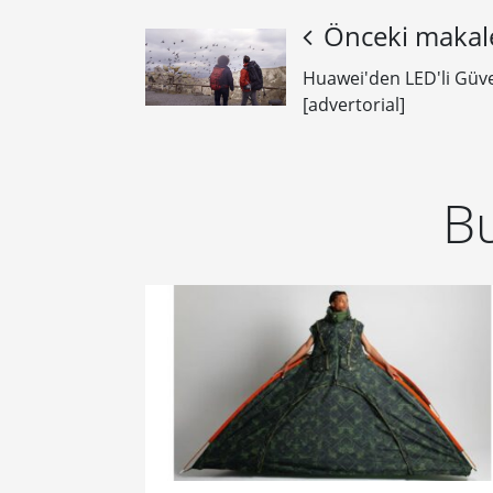
Önceki makal
Huawei'den LED'li Güve
[advertorial]
Bu