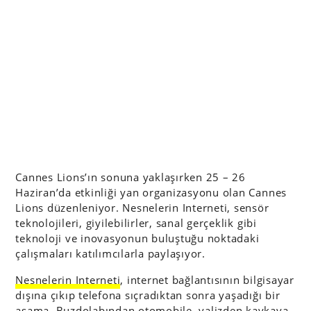
Cannes Lions’ın sonuna yaklaşırken 25 – 26
Haziran’da etkinliği yan organizasyonu olan Cannes
Lions düzenleniyor. Nesnelerin Interneti, sensör
teknolojileri, giyilebilirler, sanal gerçeklik gibi
teknoloji ve inovasyonun buluştuğu noktadaki
çalışmaları katılımcılarla paylaşıyor.
Nesnelerin Interneti
, internet bağlantısının bilgisayar
dışına çıkıp telefona sıçradıktan sonra yaşadığı bir
aşama. Buzdolabından otomobile, valizden kaykaya