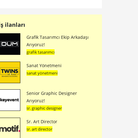
İş ilanları
Grafik Tasarımcı Ekip Arkadaşı
Arıyoruz!
grafik tasarımcı
Sanat Yönetmeni
sanat yönetmeni
Senior Graphic Designer
Arıyoruz!
sr. graphic designer
Sr. Art Director
sr. art director