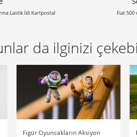
e
S
a Lastik İzli Kartpostal
Fiat 500 
nlar da ilginizi çekebi
Figür Oyuncakların Aksiyon