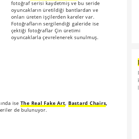
fotoğraf serisi kaydetmiş ve bu seride
oyuncakların üretildiği bantlardan ve
onları üreten işçilerden kareler var.
Fotoğrafların sergilendiği galeride ise
çektiği fotoğraflar Çin üretimi
oyuncaklarla çevrelenerek sunulmuş.
sında ise
The Real Fake Art
,
Bastard Chairs
,
 seriler de bulunuyor.