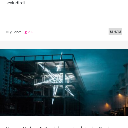
sevindirdi.
REKLAM
10 yıl önce
·
295