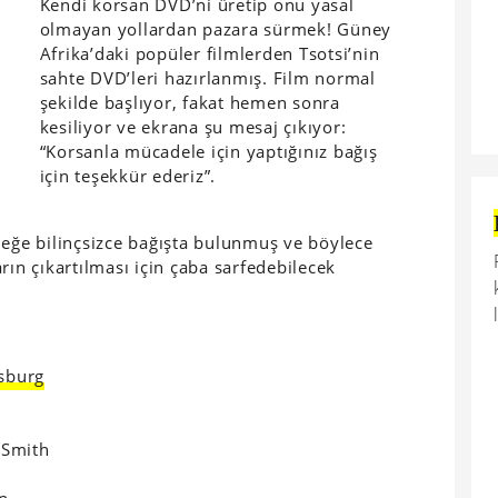
Kendi korsan DVD’ni üretip onu yasal
olmayan yollardan pazara sürmek! Güney
Afrika’daki popüler filmlerden Tsotsi’nin
sahte DVD’leri hazırlanmış. Film normal
şekilde başlıyor, fakat hemen sonra
kesiliyor ve ekrana şu mesaj çıkıyor:
“Korsanla mücadele için yaptığınız bağış
için teşekkür ederiz”.
neğe bilinçsizce bağışta bulunmuş ve böylece
rın çıkartılması için çaba sarfedebilecek
sburg
 Smith