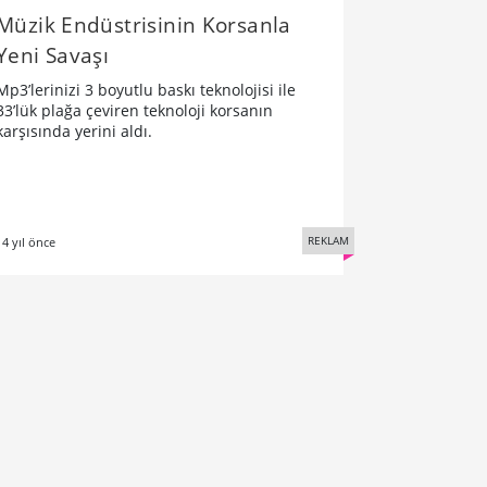
Müzik Endüstrisinin Korsanla
Yeni Savaşı
Mp3’lerinizi 3 boyutlu baskı teknolojisi ile
33’lük plağa çeviren teknoloji korsanın
karşısında yerini aldı.
REKLAM
14 yıl önce