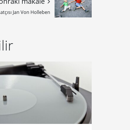
onraki makale
atçısı Jan Von Holleben
lir