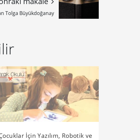
onraki makale
an Tolga Büyükdoğanay
lir
Çocuklar İçin Yazılım, Robotik ve