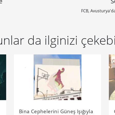
e
S
FCB, Avusturya'd
nlar da ilginizi çekebi
Bina Cephelerini Güneş Işığıyla