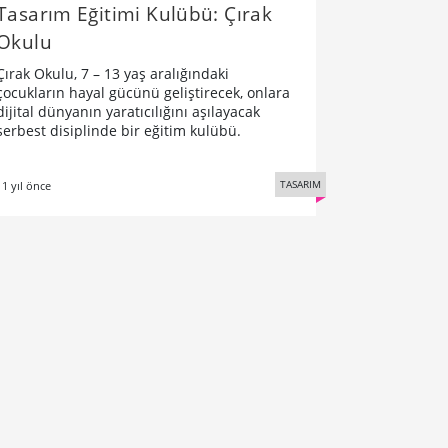
Tasarım Eğitimi Kulübü: Çırak
Okulu
Çırak Okulu, 7 – 13 yaş aralığındaki
çocukların hayal gücünü geliştirecek, onlara
dijital dünyanın yaratıcılığını aşılayacak
serbest disiplinde bir eğitim kulübü.
TASARIM
11 yıl önce