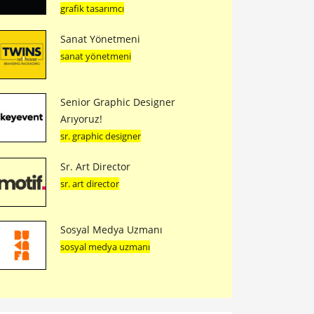
grafik tasarımcı
Sanat Yönetmeni
sanat yönetmeni
Senior Graphic Designer
Arıyoruz!
sr. graphic designer
Sr. Art Director
sr. art director
Sosyal Medya Uzmanı
sosyal medya uzmanı