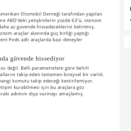
 Amerikan Otomobil Derneği tarafından yapılan
öre ABD’deki yetişkinlerin yüzde 63’ü, otonom
 daha az güvende hissedeceklerini belirtmiş.
nom araçlar alanında güç birliği yaptığı
gent Pods adlı araçlarda bazı deneyler
ında güvende hissediyor
sı değil. Belli parametrelere göre belirli
rallarını takip eden tamamen bireysel bir varlık.
hangi komutu takip edeceği kestirilemiyor.
etişim kurabilmesi için bu araçlara göz
onraki adımını dışa vurmayı amaçlamış.