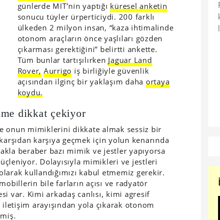
günlerde MIT’nin yaptığı
küresel anketin
sonucu tüyler ürperticiydi. 200 farklı
ülkeden 2 milyon insan, “kaza ihtimalinde
otonom araçların önce yaşlıları gözden
çıkarması gerektiğini” belirtti ankette.
Tüm bunlar tartışılırken
Jaguar Land
Rover,
Aurrigo
iş birliğiyle güvenlik
açısından ilginç bir yaklaşım daha
ortaya
koydu.
şime dikkat çekiyor
e onun mimiklerini dikkate almak sessiz bir
 karşıdan karşıya geçmek için yolun kenarında
akla beraber bazı mimik ve jestler yapıyorsa
güçleniyor. Dolayısıyla mimikleri ve jestleri
i olarak kullandığımızı kabul etmemiz gerekir.
obillerin bile farların açısı ve radyatör
i var. Kimi arkadaş canlısı, kimi agresif
i iletişim arayışından yola çıkarak otonom
emiş.