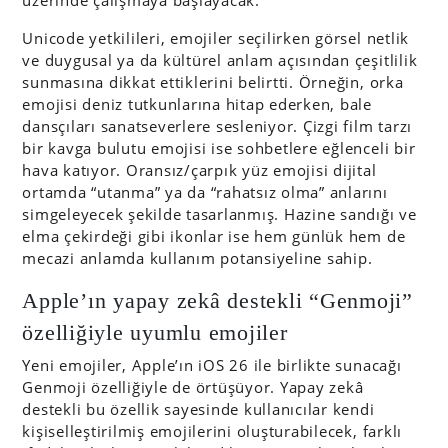
üzerinde çalışmaya başlayacak.
Unicode yetkilileri, emojiler seçilirken görsel netlik
ve duygusal ya da kültürel anlam açısından çeşitlilik
sunmasına dikkat ettiklerini belirtti. Örneğin, orka
emojisi deniz tutkunlarına hitap ederken, bale
dansçıları sanatseverlere sesleniyor. Çizgi film tarzı
bir kavga bulutu emojisi ise sohbetlere eğlenceli bir
hava katıyor. Oransız/çarpık yüz emojisi dijital
ortamda “utanma” ya da “rahatsız olma” anlarını
simgeleyecek şekilde tasarlanmış. Hazine sandığı ve
elma çekirdeği gibi ikonlar ise hem günlük hem de
mecazi anlamda kullanım potansiyeline sahip.
Apple’ın yapay zekâ destekli “Genmoji”
özelliğiyle uyumlu emojiler
Yeni emojiler, Apple’ın iOS 26 ile birlikte sunacağı
Genmoji özelliğiyle de örtüşüyor. Yapay zekâ
destekli bu özellik sayesinde kullanıcılar kendi
kişiselleştirilmiş emojilerini oluşturabilecek, farklı