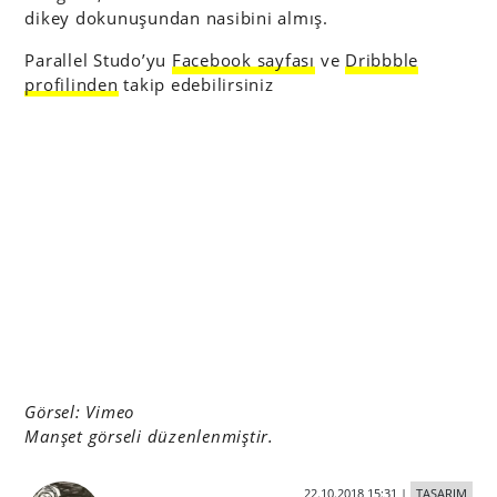
dikey dokunuşundan nasibini almış.
Parallel Studo’yu
Facebook sayfası
ve
Dribbble
profilinden
takip edebilirsiniz
Görsel: Vimeo
Manşet görseli düzenlenmiştir.
22.10.2018 15:31
|
TASARIM