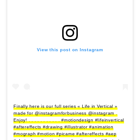
View this post on Instagram
Finally here is our full series « Life in Vertical »
made for @instagramforbusiness @instagram .
Enjoy! . . . . . . . . . . . #motiondesign #lifeinvertical
#aftereffects #drawing #illustrator #animation
#mograph #motion #picame #aftereffects #aep