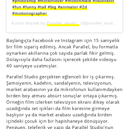
#photoshop #motionlover #motionmate #illustrator
#fun #funny #tall #big #animator #2d
#motionographer
A post shared by
Parallel_studio_
(@parallel_studio_) on
Başlangıçta Facebook ve Instagram için 15 saniyelik
bir film sipariş edilmiş. Ancak Parallel, bu formatla
oynarken akıllarına çok sayıda parlak fikir gelmiş.
Dolayısıyla daha fazlasını içerecek şekilde videoyu
40 saniyeye uzatmışlar.
Parallel Studio gerçekten eğlenceli bir iş çıkarmış.
Şemsiyenin, kadehin, sandalyenin, televizyonun,
market arabasının ya da mikrofonun kullanımdayken
birden boy atması absürt sonuçlar ortaya çıkarmış.
Örneğin film izlerken televizyon ekranı dikey olarak
uzadığında set ışıkları da film karesine girmeye
başlıyor ya da market arabası uzadığında birden
içindeki çocuk için bir hapishaneye dönüşüyor.
Penguen, teleferik ve vazo da Parallel Studio’nun