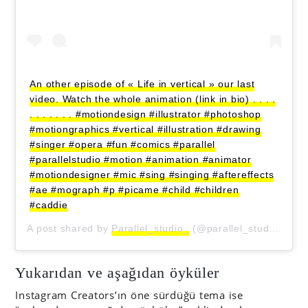
An other episode of « Life in vertical » our last
video. Watch the whole animation (link in bio) . . . .
. . . . . . . #motiondesign #illustrator #photoshop
#motiongraphics #vertical #illustration #drawing
#singer #opera #fun #comics #parallel
#parallelstudio #motion #animation #animator
#motiondesigner #mic #sing #singing #aftereffects
#ae #mograph #p #picame #child #children
#caddie
A post shared by
Parallel_studio_
(@parallel_studio_) on
Yukarıdan ve aşağıdan öyküler
Instagram Creators’ın öne sürdüğü tema ise