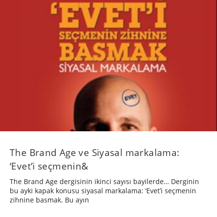
The Brand Age ve Siyasal markalama:
‘Evet’i seçmenin&
The Brand Age dergisinin ikinci sayısı bayilerde… Derginin
bu ayki kapak konusu siyasal markalama: ‘Evet’i seçmenin
zihnine basmak. Bu ayın