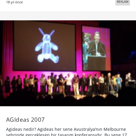
REKLAM
18 yıl önce
AGIdeas 2007
Agideas nedir? Agideas her sene Avustralya’nın Melbourne
şehrinde gerçekleşen bir tasarım konferansıdır. Bu sene 17.