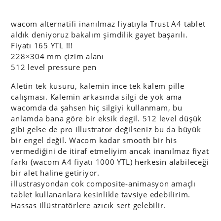
wacom alternatifi inanılmaz fiyatıyla Trust A4 tablet
aldık deniyoruz bakalım şimdilik gayet başarılı.
Fiyatı 165 YTL !!!
228×304 mm çizim alanı
512 level pressure pen
Aletin tek kusuru, kalemin ince tek kalem pille
calışması. Kalemin arkasında silgi de yok ama
wacomda da şahsen hiç silgiyi kullanmam, bu
anlamda bana göre bir eksik degil. 512 level düşük
gibi gelse de pro illustrator değilseniz bu da büyük
bir engel değil. Wacom kadar smooth bir his
vermediğini de itiraf etmeliyim ancak inanılmaz fiyat
farkı (wacom A4 fiyatı 1000 YTL) herkesin alabileceği
bir alet haline getiriyor.
illustrasyondan cok composite-animasyon amaçlı
tablet kullananlara kesinlikle tavsiye edebilirim.
Hassas illüstratörlere azıcık sert gelebilir.