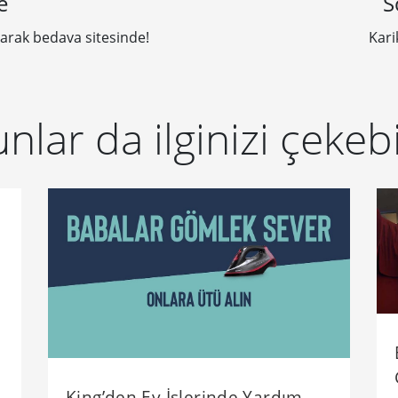
e
S
olarak bedava sitesinde!
Kari
nlar da ilginizi çekebi
King’den Ev İşlerinde Yardım