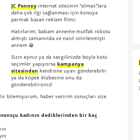
JC Penney
internet sitesinin “elmas”lara
daha çok ilgi sağlanması için konuya
parmak basan reklam filmi:
Hatırlarım; babam anneme mutfak robotu
almıştı zamanında ve nasıl sinirlenmişti
annem 😀
Sizin eşiniz ya da sevgilinizde böyle kötü
seçimler yapıyorsa
kampanya
sitesinden
kendisine uyarı gönderebilir
ya da köpek klübesine onu da
gönderebilirsiniz!
ır bilemiyorum, haber veririm sonuçları size
nonsçu kadının dediklerinden bir kaç
yın
yin