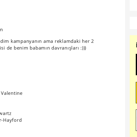
in
medim kampanyanın ama reklamdaki her 2
isi de benim babamın davranışları :)))
 Valentine
wartz
r-Hayford