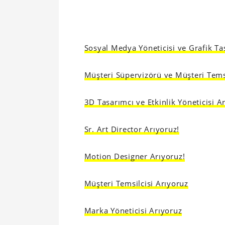
Sosyal Medya Yöneticisi ve Grafik Ta
Müşteri Süpervizörü ve Müşteri Temsi
3D Tasarımcı ve Etkinlik Yöneticisi A
Sr. Art Director Arıyoruz!
Motion Designer Arıyoruz!
Müşteri Temsilcisi Arıyoruz
Marka Yöneticisi Arıyoruz