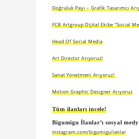
Doğruluk Payı – Grafik Tasarımcı Arı
FCB Artgroup Dijital Ekibe “Social Me
Head Of Social Media
Art Director Arıyoruz!
Sanat Yönetmeni Arıyoruz!
Motion Graphic Designer Arıyoruz
Tüm ilanları incele!
Bigumigu İlanlar’ı sosyal medy
instagram.com/bigumiguilanlar