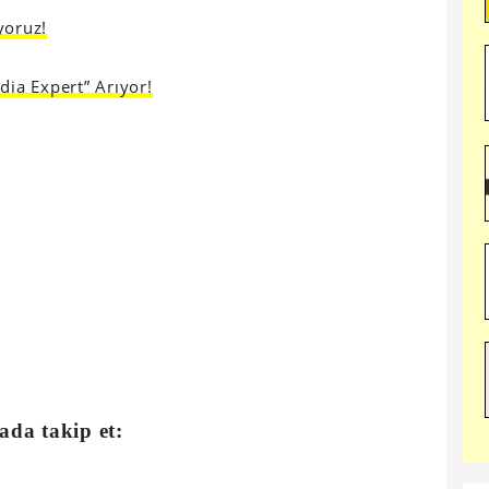
yoruz!
dia Expert” Arıyor!
ada takip et: