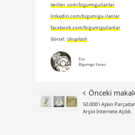
twitter.com/bigumiguilanlar
linkedin.com/bigumigu-ilanlar
facebook.com/bigumiguilanlar
Görsel:
Unsplash
Ece
Bigumigu Yazarı
Önceki makal
50.000'i Aşkın Parçad
Arşivi İnternete Açıldı