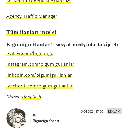
Sr. Marka Yöneticisi Arıyoruz!
Agency Traffic Manager
Tüm ilanları incele!
Bigumigu İlanlar’ı sosyal medyada takip et:
twitter.com/bigumigu
instagram.com/bigumiguilanlar
linkedin.com/bigumigu-ilanlar
facebook.com/bigumiguilanlar
Görsel:
Unsplash
16.04.2024 17:30
|
REKLAM
Ece
Bigumigu Yazarı