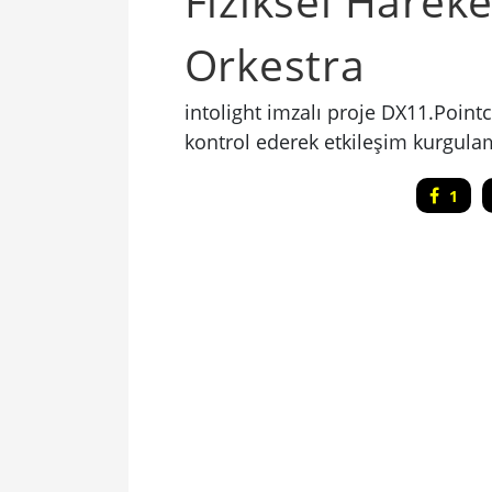
Fiziksel Hareke
Orkestra
intolight imzalı proje DX11.Pointc
kontrol ederek etkileşim kurgulam
1