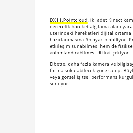
DX11.Pointcloud
, iki adet Kinect k
derecelik hareket algılama alanı yara
üzerindeki hareketleri dijital ortam
hazırlanmasına ön ayak olabiliyor. Pr
etkileşim sunabilmesi hem de fiziksel
anlamlandırabilmesi dikkat çekiyor.
Elbette, daha fazla kamera ve bilgisa
forma sokulabilecek güce sahip. Böy
veya görsel işitsel performans kurgul
sunuyor.