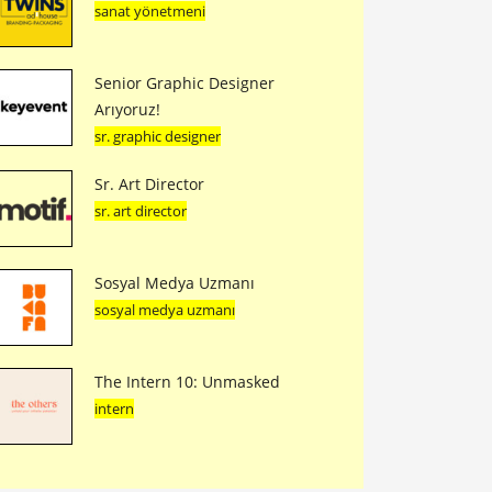
sanat yönetmeni
Senior Graphic Designer
Arıyoruz!
sr. graphic designer
Sr. Art Director
sr. art director
Sosyal Medya Uzmanı
sosyal medya uzmanı
The Intern 10: Unmasked
intern