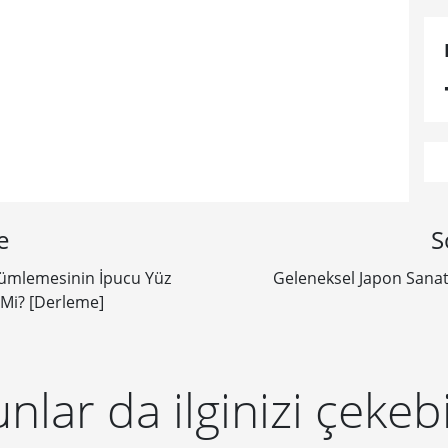
e
S
çümlemesinin İpucu Yüz
​Geleneksel Japon Sanat
 Mi? [Derleme]
nlar da ilginizi çekebi