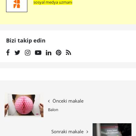
sosyal medya uzmanı
Bizi takip edin
Önceki makale
Balon
Sonraki makale