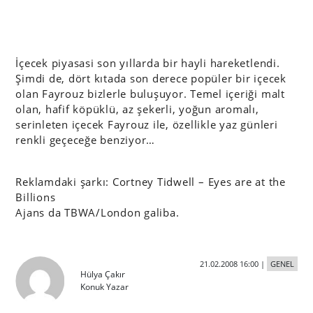
İçecek piyasasi son yıllarda bir hayli hareketlendi.
Şimdi de, dört kıtada son derece popüler bir içecek
olan Fayrouz bizlerle buluşuyor. Temel içeriği malt
olan, hafif köpüklü, az şekerli, yoğun aromalı,
serinleten içecek Fayrouz ile, özellikle yaz günleri
renkli geçeceğe benziyor…
Reklamdaki şarkı:
Cortney Tidwell – Eyes are at the
Billions
Ajans da TBWA/London galiba.
21.02.2008 16:00
|
GENEL
Hülya Çakır
Konuk Yazar