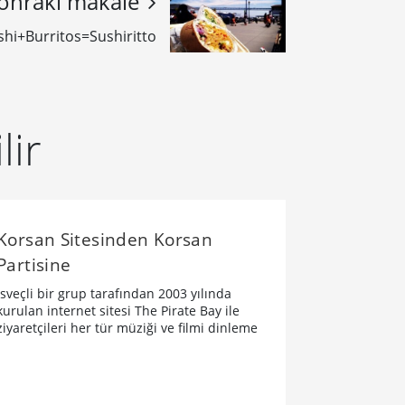
onraki makale
shi+Burritos=Sushiritto
lir
Korsan Sitesinden Korsan
Partisine
İsveçli bir grup tarafından 2003 yılında
kurulan internet sitesi The Pirate Bay ile
ziyaretçileri her tür müziği ve filmi dinleme