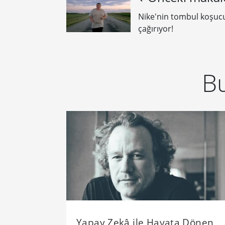
Nike'nin tombul koşuc
çağırıyor!
Bu
Yapay Zekâ ile Hayata Dönen