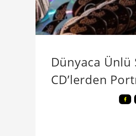
Dünyaca Ünlü S
CD’lerden Port