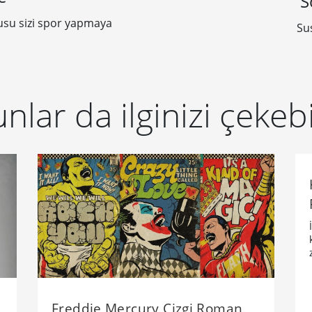
S
usu sizi spor yapmaya
Su
nlar da ilginizi çekebi
Freddie Mercury Çizgi Roman