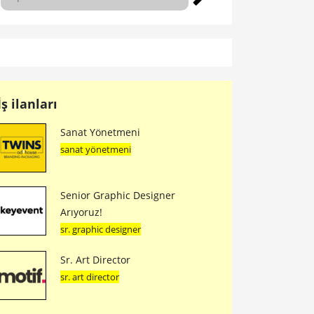
İş ilanları
Sanat Yönetmeni
sanat yönetmeni
Senior Graphic Designer
Arıyoruz!
sr. graphic designer
Sr. Art Director
sr. art director