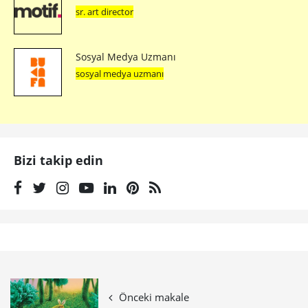
sr. art director
Sosyal Medya Uzmanı
sosyal medya uzmanı
Bizi takip edin
Önceki makale