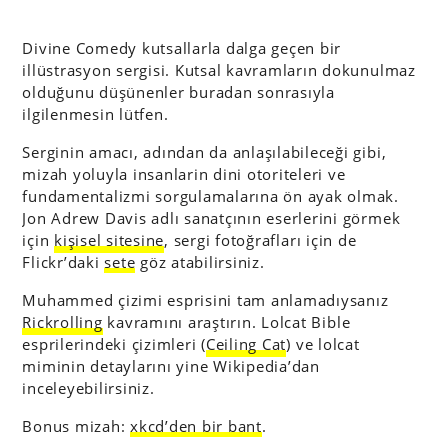
Divine Comedy kutsallarla dalga geçen bir
illüstrasyon sergisi. Kutsal kavramların dokunulmaz
olduğunu düşünenler buradan sonrasıyla
ilgilenmesin lütfen.
Serginin amacı, adından da anlaşılabileceği gibi,
mizah yoluyla insanlarin dini otoriteleri ve
fundamentalizmi sorgulamalarına ön ayak olmak.
Jon Adrew Davis adlı sanatçının eserlerini görmek
için
kişisel sitesine
, sergi fotoğrafları için de
Flickr’daki
sete
göz atabilirsiniz.
Muhammed çizimi esprisini tam anlamadıysanız
Rickrolling
kavramını araştırın. Lolcat Bible
esprilerindeki çizimleri (
Ceiling Cat
) ve lolcat
miminin detaylarını yine Wikipedia’dan
inceleyebilirsiniz.
Bonus mizah:
xkcd’den bir bant
.