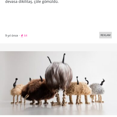
devasa dikilitaş, çöle gömüldü.
REKLAM
9 yıl önce
·
64